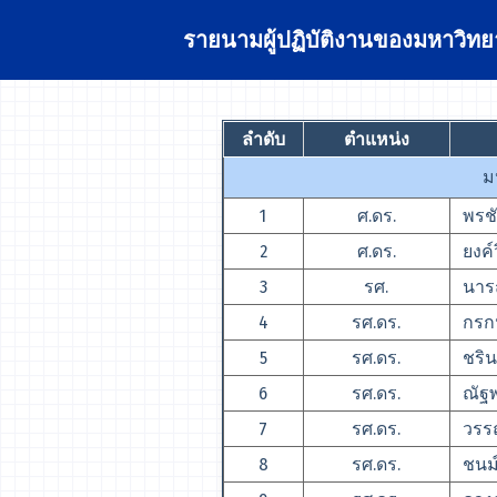
รายนามผู้ปฏิบัติงานของมหาวิทยา
ลำดับ
ตำแหน่ง
ม
1
ศ.ดร.
พรชั
2
ศ.ดร.
ยงค์ว
3
รศ.
นารถ
4
รศ.ดร.
กรกน
5
รศ.ดร.
ชริน
6
รศ.ดร.
ณัฐพ
7
รศ.ดร.
วรรณ
8
รศ.ดร.
ชนม์